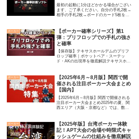
最初の起動に1分ほどかかる場合がござい
ます、ご了承ください。自分の手札2枚→
相手の手札2枚→ボードのカード5枚を順
番に選んでください。相手の手札2枚を選
択以降は好きなタイミングで現状の勝率
計算を行えます。※モンテカルロ法(1000
【ポーカー確率シリーズ】第1
ポーカー
回試行)を...
弾：プリフロップでの手札の強さ
と確率
【保存版】テキサスホールデムのプリフ
ロップ確率｜ポケットペア・スーテッ
ド・AKの出現率を徹底解説テキサスホー
ルデムでは、ゲームの流れがプリフロッ
プから始まります。プリフロップとは、
最初に配られる2枚の手札（ホールカー
【2025年6月～8月版】関西で開
ポーカー
ド）だけを見て行うアクシ...
催される注目ポーカー大会まとめ
【国内】
【2025年6月～8月版】関西で開催される
注目ポーカー大会まとめ2025年の夏、関
西エリア（大阪・京都など）では、数々
の大規模ポーカー大会が開催されます。
メイントーナメントに加えてサイドトー
ナメントも充実しており、初心者から上
【2025年版】台湾ポーカー体験
ポーカー
級者まで楽しめ...
記！APT大会の会場や時限式キャ
ッシュゲームの仕組みを徹底解説