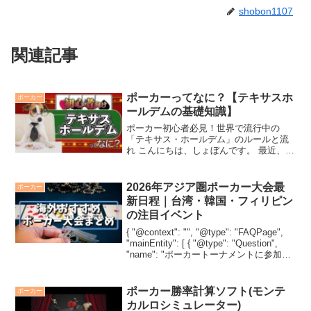
shobon1107
関連記事
ポーカーってなに？【テキサスホ
ポーカー
ールデムの基礎知識】
ポーカー初心者必見！世界で流行中の
「テキサス・ホールデム」のルールと流
れ こんにちは、しょぼんです。 最近、巷
で大流行しつつある「ポーカー」をみな
さんご存じですか？ 「え？本当に盛り上
がっているの？」と思われたかもしれま
2026年アジア圏ポーカー大会最
ポーカー
せんが、 めちゃくち...
新日程｜台湾・韓国・フィリピン
の注目イベント
{ "@context": "", "@type": "FAQPage",
"mainEntity": [ { "@type": "Question",
"name": "ポーカートーナメントに参加す
るのに特別な資格は必要ですか？", "a...
ポーカー勝率計算ソフト(モンテ
ポーカー
カルロシミュレーター)