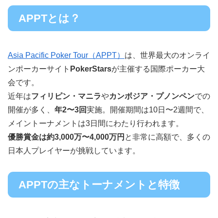
APPTとは？
Asia Pacific Poker Tour（APPT）
は、世界最大のオンライ
ンポーカーサイト
PokerStars
が主催する国際ポーカー大
会です。
近年は
フィリピン・マニラ
や
カンボジア・プノンペン
での
開催が多く、
年2〜3回
実施。開催期間は10日〜2週間で、
メイントーナメントは3日間にわたり行われます。
優勝賞金は約3,000万〜4,000万円
と非常に高額で、多くの
日本人プレイヤーが挑戦しています。
APPTの主なトーナメントと特徴