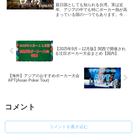
親日国としても知られる台湾。実は近
年、アジアの中でも特にポーカー熱が高
まっている国の一つでもあります。今回
は、実際に筆者が台湾へ渡り、大型大会
である**APT（Asian Poker Tour）と、台
湾独自の文化である「時限式キャッシュ
ゲー...
【2025年9月～12月版】関西で開催され
る注目ポーカー大会まとめ【国内】
【海外】アジアのおすすめポーカー大会
APT(Asian Poker Tour)
コメント
コメントを書き込む