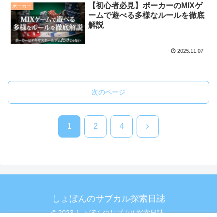
【初心者必見】ポーカーのMIXゲ
ポーカー
ームで遊べる多様なルールを徹底
解説
2025.11.07
次のページ
次
1
2
4
へ
しょぼんのサブカル探索日誌
© 2023 しょぼんのサブカル探索日誌.