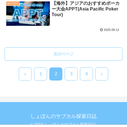
【海外】アジアのおすすめポーカ
ポーカー
ー大会APPT(Asia Pacific Poker
Tour)
2025.08.12
次のページ
前
次
1
2
3
4
へ
へ
しょぼんのサブカル探索日誌
© 2023 しょぼんのサブカル探索日誌.