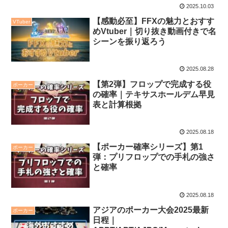
2025.10.03
【感動必至】FFXの魅力とおすす
VTuber
めVtuber｜切り抜き動画付きで名
シーンを振り返ろう
2025.08.28
【第2弾】フロップで完成する役
ポーカー
の確率｜テキサスホールデム早見
表と計算根拠
2025.08.18
【ポーカー確率シリーズ】第1
ポーカー
弾：プリフロップでの手札の強さ
と確率
2025.08.18
アジアのポーカー大会2025最新
ポーカー
日程｜