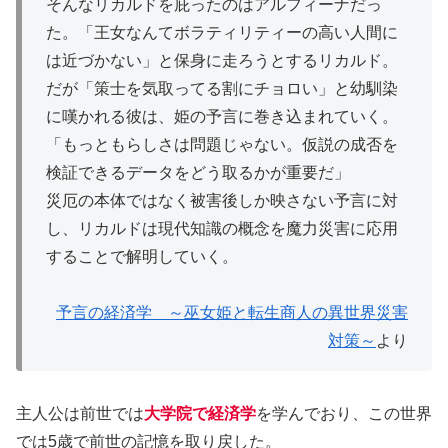
そんなリカルドを庇ったのはアルフィーナだっ
た。「王女なんてボラティリティーの高い人間に
は近づかない」と保身に走ろうとするリカルド。
だが「策士を気取ってる割にチョロい」と幼馴染
に嘆かれる彼は、姫の予言に巻き込まれていく。
「もっともらしさは問題じゃない。仮説の成否を
検証できるデータをどう取るかが重要だ」
災厄の本体ではなく被害後しか映さない予言に対
し、リカルドは現代知識の概念を魔力災害に応用
することで解明していく。
予言の経済学 ～巫女姫と転生商人の異世界災害
対策～
より
主人公は前世では
大学院で経済学
を学んでおり、この世界
では5歳で前世の記憶を取り戻した。