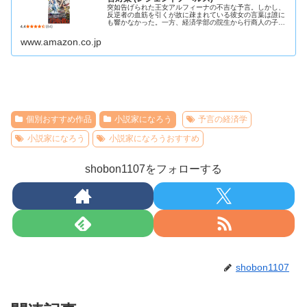
突如告げられた王女アルフィーナの不吉な予言。しかし、
反逆者の血筋を引くが故に疎まれている彼女の言葉は誰に
も響かなかった。一方、経済学部の院生から行商人の子に
転生したリカルドは学舎で商いを学んでいるが周囲の反感
を買っていた。そんなリカルドをか...
www.amazon.co.jp
個別おすすめ作品
小説家になろう
予言の経済学
小説家になろう
小説家になろうおすすめ
shobon1107をフォローする
shobon1107