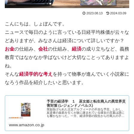
2023.08.13
2024.03.09
こんにちは、しょぼんです。
ニュースで毎日のように言っている日経平均株価が云々な
どありますが、みなさんは経済について詳しいですか？
お金
の仕組み、
会社
の仕組み、
経済
の成り立ちなど、義務
教育ではなかなか学ばないけど大切なことってありますよ
ね。
そんな
経済学的な考え
を持って物事が進んでいく小説家に
なろう作品を紹介したいと思います。
予言の経済学 １ 巫女姫と転生商人の異世界災
害対策 (レジェンドノベルス)
突如告げられた王女アルフィーナの不吉な予言。しかし、
反逆者の血筋を引くが故に疎まれている彼女の言葉は誰に
も響かなかった。一方、経済学部の院生から行商人の子に
転生したリカルドは学舎で商いを学んでいるが周囲の反感
を買っていた。そんなリカルドをか...
www.amazon.co.jp