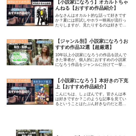
【小説家になろう】オカルトちゃ
個別おすすめ作品
んねる【おすすめ作品紹介】
みなさんはオカルト的な話って好きです
か？夏には肝試しやホラー映画が流行っ
たりしますが、見たりするのは好きでし
ょうか？ 都市伝説、ジンクス、妖怪、幽
霊、エイリアンやUFO、神様や言霊など
世の中にはいろんなオカルト的要素が溢
【ジャンル別】小説家になろうお
小説家になろう
れています。そんなオカルトにまつわる
すすめ作品32選【超厳選】
話を綺麗にまとめてお話しされている作
品を本日はご紹介します！
10年以上小説家になろうの作品を読んで
きた筆者が、個人的におすすめの小説家
になろう作品をジャンルに分けて一挙に
紹介します。完結・現行どの作品も最低
でも10万文字以上はあるのでお楽しみい
ただけると思います。
【小説家になろう】本好きの下克
個別おすすめ作品
上【おすすめ作品紹介】
こんにちは、しょぼんです。皆さんは本
は好きですか？このような記事を見てい
るということはたぶん好きなのだと思い
ます。今回紹介する作品は、本好きな少
女が本が一般的にはあまりない世界へと
転生するお話です。小説家になろうの中
でも超有名作品であり、超...