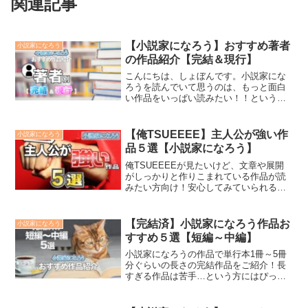
関連記事
【小説家になろう】おすすめ著者
小説家になろう
の作品紹介【完結＆現行】
こんにちは、しょぼんです。小説家にな
ろうを読んでいて思うのは、もっと面白
い作品をいっぱい読みたい！！というこ
とだと思います。しかし、残念ながら玉
石混交で面白い作品、あまり面白いと思
えない作品が入り乱れております。そこ
【俺TSUEEEE】主人公が強い作
小説家になろう
でおすすめしたいのが、自...
品５選【小説家になろう】
俺TSUEEEEが見たいけど、文章や展開
がしっかりと作りこまれている作品が読
みたい方向け！安心してみていられる主
人公が出てくる作品を５選紹介いたしま
す。
【完結済】小説家になろう作品お
小説家になろう
すすめ５選【短編～中編】
小説家になろうの作品で単行本1冊～5冊
分ぐらいの長さの完結作品をご紹介！長
すぎる作品は苦手…という方にはぴった
り！